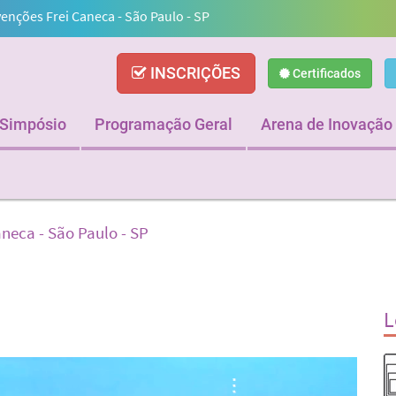
nções Frei Caneca - São Paulo - SP
INSCRIÇÕES
Certificados
I Simpósio
Programação Geral
Arena de Inovação
neca - São Paulo - SP
L