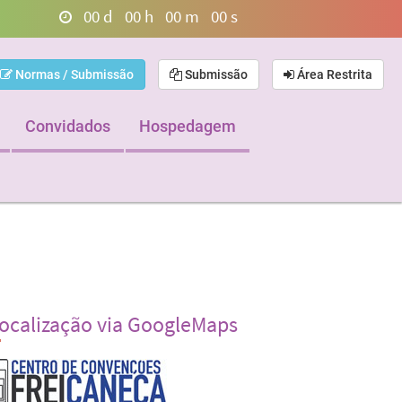
00
d
00
h
00
m
00
s
Normas / Submissão
Submissão
Área Restrita
Convidados
Hospedagem
ocalização via GoogleMaps