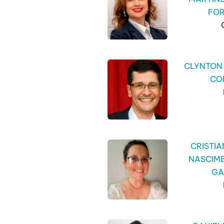
FO
CLYNTON
CO
CRISTI
NASCIM
GA