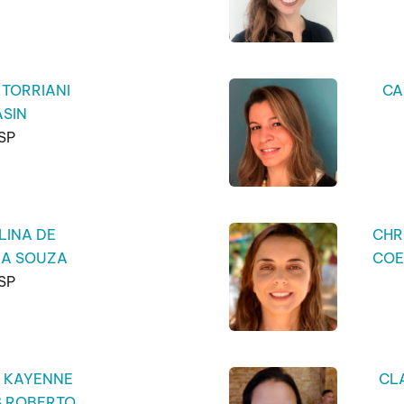
 TORRIANI
CA
ASIN
SP
LINA DE
CHR
RA SOUZA
COE
SP
E KAYENNE
CL
S ROBERTO