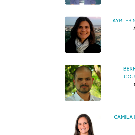
AYRLES
BER
COU
CAMILA