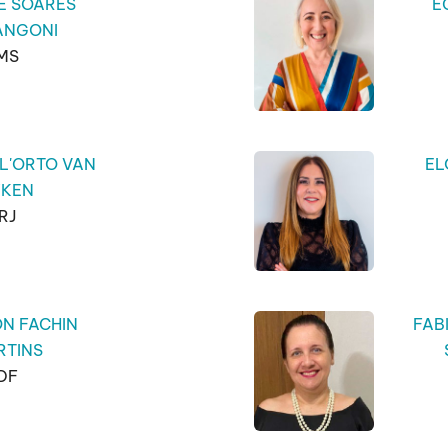
E SOARES
E
ANGONI
MS
LL'ORTO VAN
EL
YKEN
RJ
N FACHIN
FAB
RTINS
DF