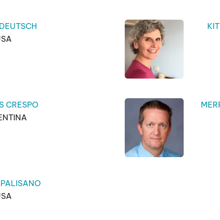
 DEUTSCH
KI
USA
S CRESPO
MERR
ENTINA
 PALISANO
USA