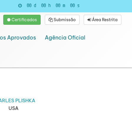
00
d
00
h
00
m
00
s
Certificados
Submissão
Área Restrita
hos Aprovados
Agência Oficial
ARLES PLISHKA
USA