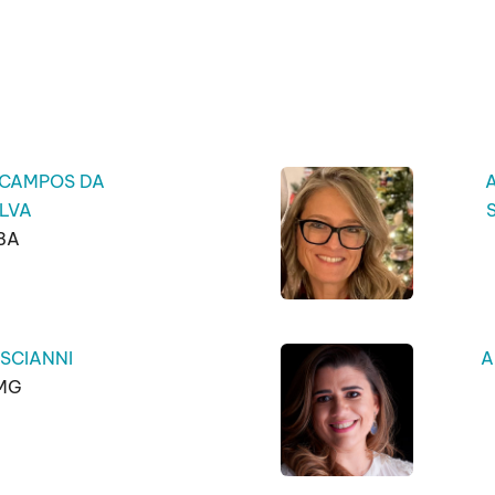
 CAMPOS DA
ILVA
BA
 SCIANNI
A
MG